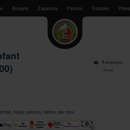
hs
Burgers
Zapwichs
Paninis
Salades
Pâte
nfant
À emporter
00)
Fermé
ches, halal, paninis, italien, tex mex