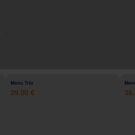
Menu Trio
Men
29.00 €
38.