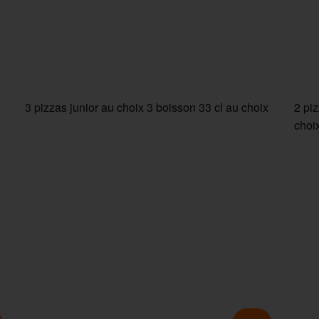
3 pizzas junior au choix 3 boisson 33 cl au choix
2 pi
choi