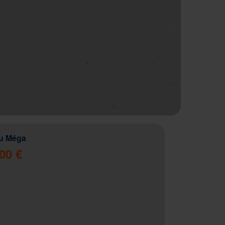
u Méga
00 €