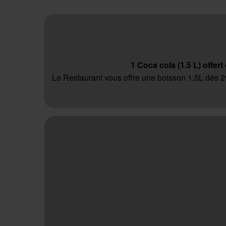
1 Coca cola (1.5 L) offert
Le Restaurant vous offre une boisson 1,5L dés