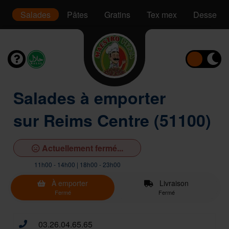
is
Salades
Pâtes
Gratins
Tex mex
Desserts
Salades à emporter
sur Reims Centre (51100)
Actuellement fermé...
11h00 - 14h00 | 18h00 - 23h00
À emporter
Livraison
Fermé
Fermé
03.26.04.65.65