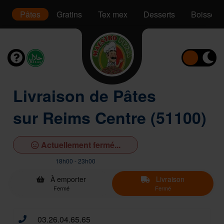
s
Pâtes
Gratins
Tex mex
Desserts
Boissons
Livraison de Pâtes
sur Reims Centre (51100)
Actuellement fermé...
18h00 - 23h00
À emporter
Livraison
Fermé
Fermé
03.26.04.65.65