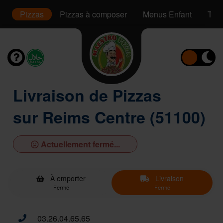
s
Pizzas
Pizzas à composer
Menus Enfant
Tac
Livraison de Pizzas
sur Reims Centre (51100)
Actuellement fermé...
À emporter
Livraison
Fermé
Fermé
03.26.04.65.65