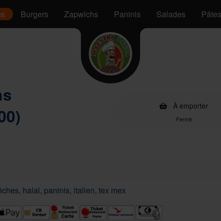
hs
Burgers
Zapwichs
Paninis
Salades
Pâte
hs
À emporter
00)
Fermé
ches, halal, paninis, italien, tex mex