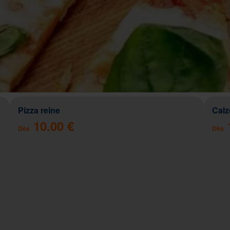
Pizza reine
Cal
10.00 €
Dès
Dès