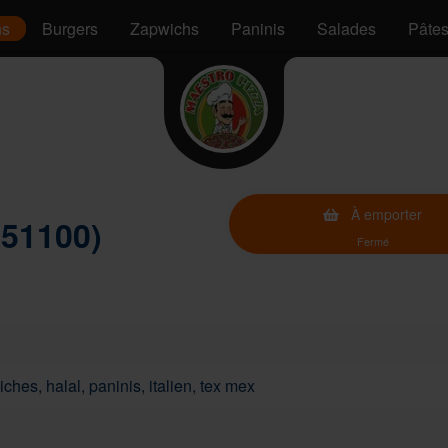
hs
Burgers
Zapwichs
Paninis
Salades
Pâte
À emporter
(51100)
Fermé
ches, halal, paninis, italien, tex mex