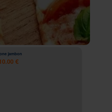
zone jambon
10.00 €