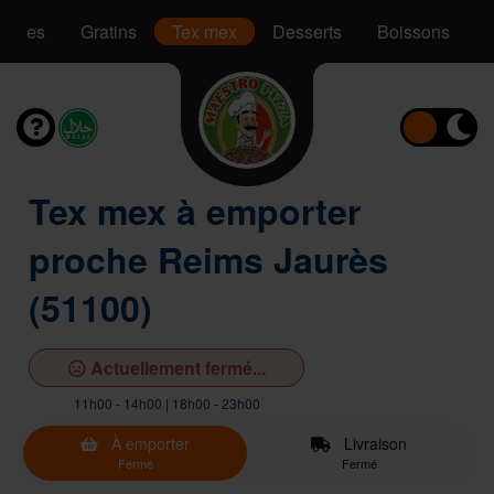
Pâtes
Gratins
Tex mex
Desserts
Boissons
Tex mex à emporter
proche Reims Jaurès
(51100)
Actuellement fermé...
11h00 - 14h00 | 18h00 - 23h00
À emporter
Livraison
Fermé
Fermé