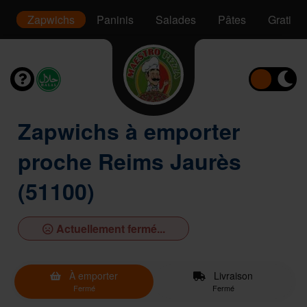
s
Zapwichs
Paninis
Salades
Pâtes
Gratins
Zapwichs à emporter
proche Reims Jaurès
(51100)
Actuellement fermé...
À emporter
Livraison
Fermé
Fermé