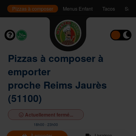
s
Pizzas à composer
Menus Enfant
Tacos
Sand
Pizzas à composer à
emporter
proche Reims Jaurès
(51100)
Actuellement fermé...
18h00 - 23h00
À emporter
Livraison