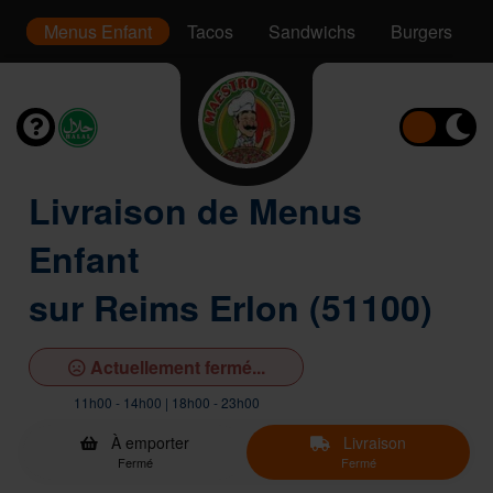
er
Menus Enfant
Tacos
Sandwichs
Burgers
Livraison de Menus
Enfant
sur Reims Erlon (51100)
Actuellement fermé...
11h00 - 14h00 | 18h00 - 23h00
À emporter
Livraison
Fermé
Fermé