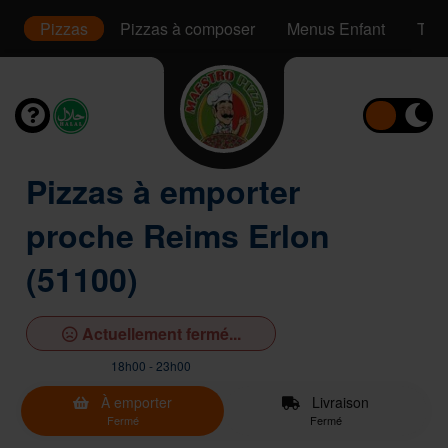
s
Pizzas
Pizzas à composer
Menus Enfant
Tac
Pizzas à emporter
proche Reims Erlon
(51100)
Actuellement fermé...
18h00 - 23h00
À emporter
Livraison
Fermé
Fermé