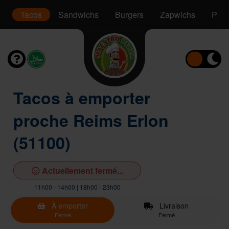
t
Tacos
Sandwichs
Burgers
Zapwichs
Pani
Tacos à emporter
proche Reims Erlon
(51100)
Actuellement fermé...
11h00 - 14h00 | 18h00 - 23h00
À emporter
Livraison
Fermé
Fermé