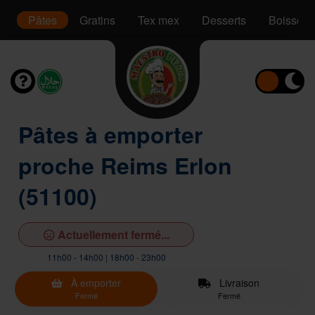
s
Pâtes
Gratins
Tex mex
Desserts
Boissons
Pâtes à emporter
proche Reims Erlon
(51100)
Actuellement fermé...
11h00 - 14h00 | 18h00 - 23h00
À emporter
Livraison
Fermé
Fermé