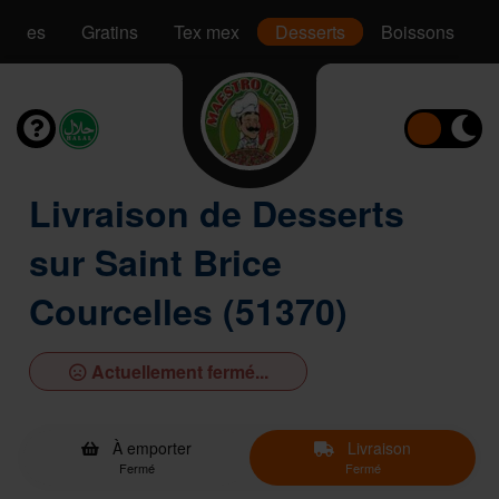
Pâtes
Gratins
Tex mex
Desserts
Boissons
Livraison de Desserts
sur Saint Brice
Courcelles (51370)
Actuellement fermé...
À emporter
Livraison
Fermé
Fermé