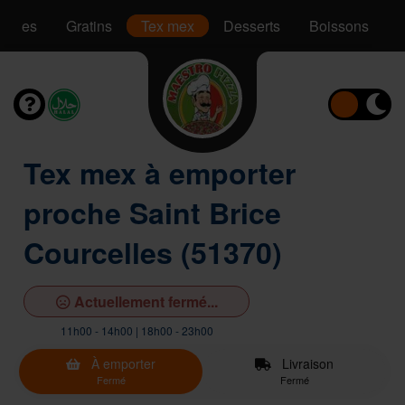
Pâtes
Gratins
Tex mex
Desserts
Boissons
Tex mex à emporter
proche Saint Brice
Courcelles (51370)
Actuellement fermé...
11h00 - 14h00 | 18h00 - 23h00
À emporter
Livraison
Fermé
Fermé