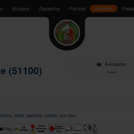
hs
Burgers
Zapwichs
Paninis
Salades
Pâte
À emporter
te (51100)
Fermé
ches, halal, paninis, italien, tex mex