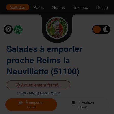
is
Salades
Pâtes
Gratins
Tex mex
Desserts
Salades à emporter
proche Reims la
Neuvillette (51100)
Actuellement fermé...
11h00 - 14h00 | 18h00 - 23h00
À emporter
Livraison
Fermé
Fermé