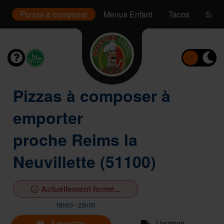
s
Pizzas à composer
Menus Enfant
Tacos
Sand
Pizzas à composer à
emporter
proche Reims la
Neuvillette (51100)
Actuellement fermé...
18h00 - 23h00
À emporter
Livraison