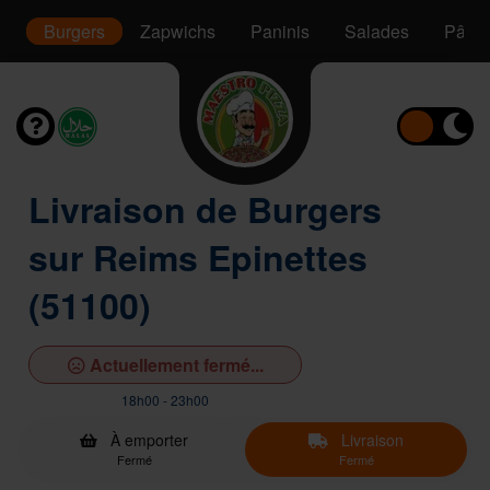
s
Burgers
Zapwichs
Paninis
Salades
Pâtes
Livraison de Burgers
sur Reims Epinettes
(51100)
Actuellement fermé...
18h00 - 23h00
À emporter
Livraison
Fermé
Fermé