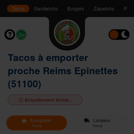
t
Tacos
Sandwichs
Burgers
Zapwichs
Pani
Tacos à emporter
proche Reims Epinettes
(51100)
Actuellement fermé...
À emporter
Livraison
Fermé
Fermé