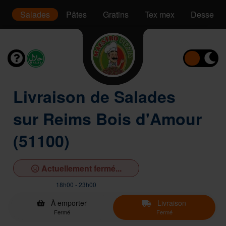
is
Salades
Pâtes
Gratins
Tex mex
Desserts
Livraison de Salades
sur Reims Bois d'Amour
(51100)
Actuellement fermé...
18h00 - 23h00
À emporter
Livraison
Fermé
Fermé