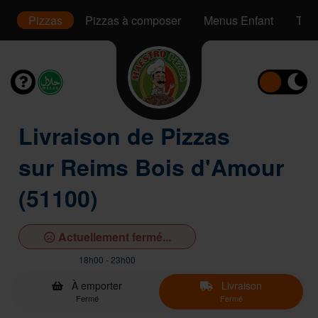
s
Pizzas
Pizzas à composer
Menus Enfant
Tac
Livraison de Pizzas
sur Reims Bois d'Amour
(51100)
Actuellement fermé...
18h00 - 23h00
À emporter
Livraison
Fermé
Fermé