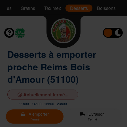
Pâtes
Gratins
Tex mex
Desserts
Boissons
Desserts à emporter
proche Reims Bois
d'Amour (51100)
Actuellement fermé...
11h00 - 14h00 | 18h00 - 23h00
À emporter
Livraison
Fermé
Fermé