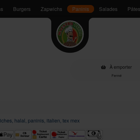
hs
Burgers
Zapwichs
Paninis
Salades
Pâte
À emporter
Fermé
ches, halal, paninis, italien, tex mex