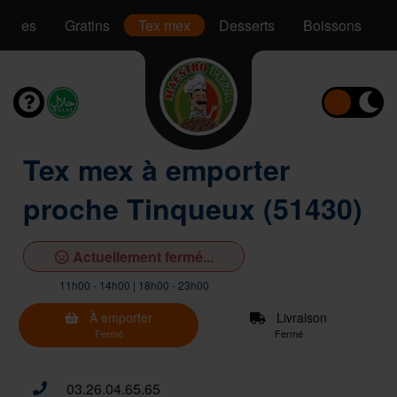
Pâtes
Gratins
Tex mex
Desserts
Boissons
Tex mex à emporter
proche Tinqueux (51430)
Actuellement fermé...
11h00 - 14h00 | 18h00 - 23h00
À emporter
Livraison
Fermé
Fermé
03.26.04.65.65