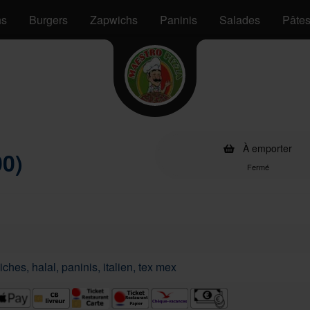
hs
Burgers
Zapwichs
Paninis
Salades
Pâte
À emporter
00)
Fermé
ches, halal, paninis, italien, tex mex