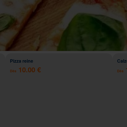
Pizza reine
Cal
10.00 €
Dès
Dès