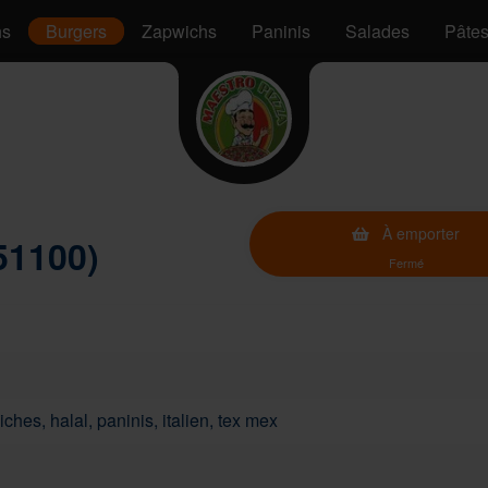
hs
Burgers
Zapwichs
Paninis
Salades
Pâte
À emporter
51100)
Fermé
ches, halal, paninis, italien, tex mex