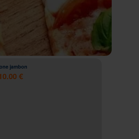
zone jambon
10.00 €