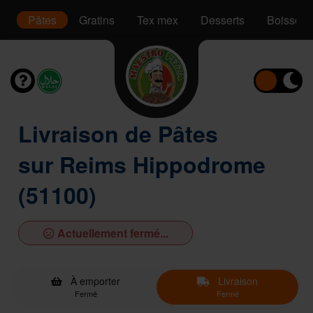
s
Pâtes
Gratins
Tex mex
Desserts
Boissons
Livraison de Pâtes
sur Reims Hippodrome
(51100)
Actuellement fermé...
À emporter
Livraison
Fermé
Fermé