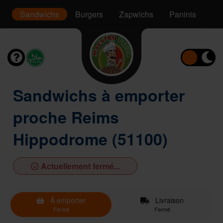
s
Sandwichs
Burgers
Zapwichs
Paninis
Sa
Sandwichs à emporter
proche Reims
Hippodrome (51100)
Actuellement fermé...
À emporter
Livraison
Fermé
Fermé