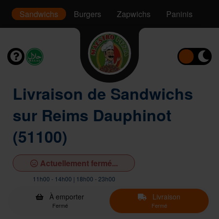
s
Sandwichs
Burgers
Zapwichs
Paninis
Sa
Livraison de Sandwichs
sur Reims Dauphinot
(51100)
Actuellement fermé...
11h00 - 14h00 | 18h00 - 23h00
À emporter
Livraison
Fermé
Fermé