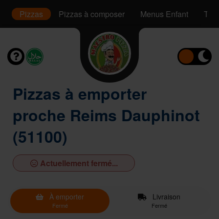
s
Pizzas
Pizzas à composer
Menus Enfant
Tac
Pizzas à emporter
proche Reims Dauphinot
(51100)
Actuellement fermé...
À emporter
Livraison
Fermé
Fermé