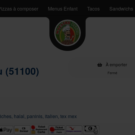
izzas à composer
Menus Enfant
Tacos
Sandwichs
À emporter
 (51100)
Fermé
ches, halal, paninis, italien, tex mex