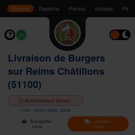
s
Burgers
Zapwichs
Paninis
Salades
Pâtes
Livraison de Burgers
sur Reims Châtillons
(51100)
Actuellement fermé...
11h00 - 14h00 | 18h00 - 23h00
À emporter
Livraison
Fermé
Fermé