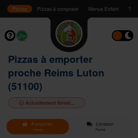
s
Pizzas
Pizzas à composer
Menus Enfant
Tac
Pizzas à emporter
proche Reims Luton
(51100)
Actuellement fermé...
À emporter
Livraison
Fermé
Fermé