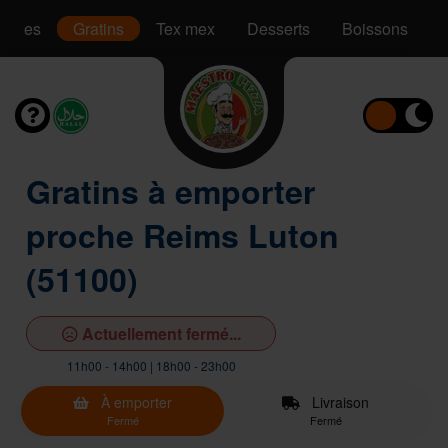
Pâtes
Gratins
Tex mex
Desserts
Boissons
Gratins à emporter
proche Reims Luton
(51100)
Actuellement fermé...
11h00 - 14h00 | 18h00 - 23h00
À emporter
Livraison
Fermé
Fermé