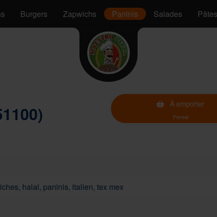
hs
Burgers
Zapwichs
Paninis
Salades
Pâte
À emporter
51100)
Fermé
ches, halal, paninis, italien, tex mex