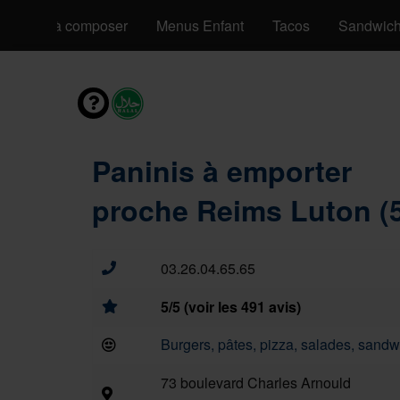
Pizzas à composer
Menus Enfant
Tacos
Sandwic
Paninis à emporter
proche Reims Luton (
03.26.04.65.65
5/5 (voir les 491 avis)
Burgers, pâtes, pizza, salades, sandwi
73 boulevard Charles Arnould