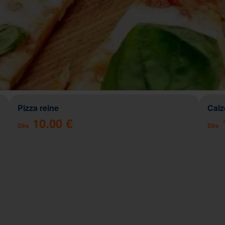
Pizza reine
Cal
10.00 €
Dès
Dès