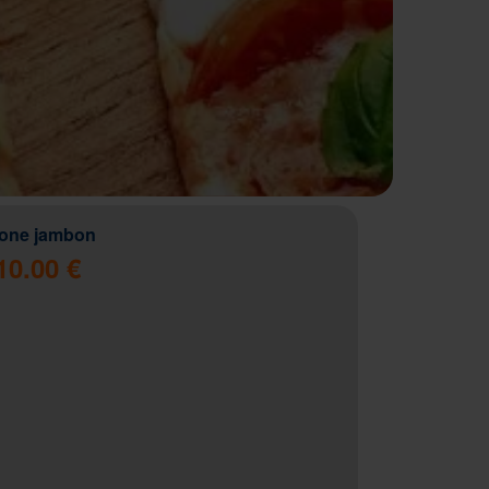
zone jambon
10.00 €