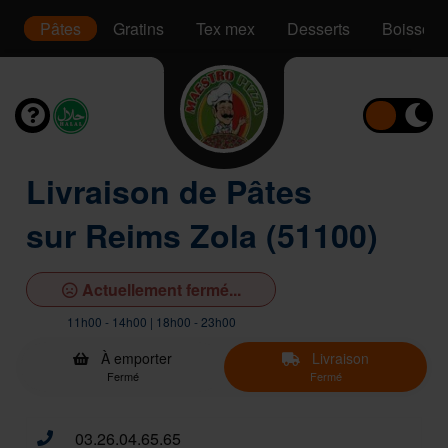
s
Pâtes
Gratins
Tex mex
Desserts
Boissons
Livraison de Pâtes
sur Reims Zola (51100)
Actuellement fermé...
11h00 - 14h00 | 18h00 - 23h00
À emporter
Livraison
Fermé
Fermé
03.26.04.65.65