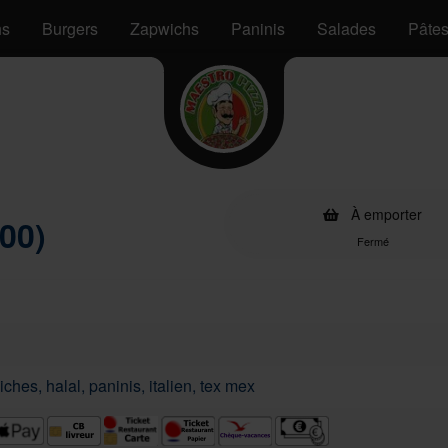
hs
Burgers
Zapwichs
Paninis
Salades
Pâte
s
À emporter
00)
Fermé
ches, halal, paninis, italien, tex mex