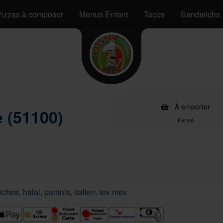
izzas à composer
Menus Enfant
Tacos
Sandwichs
À emporter
 (51100)
Fermé
ches, halal, paninis, italien, tex mex