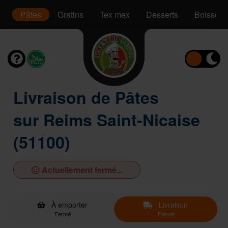
s
Pâtes
Gratins
Tex mex
Desserts
Boissons
Livraison de Pâtes
sur Reims Saint-Nicaise
(51100)
Actuellement fermé...
À emporter
Livraison
Fermé
Fermé