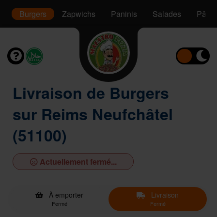
s
Burgers
Zapwichs
Paninis
Salades
Pâtes
Livraison de Burgers
sur Reims Neufchâtel
(51100)
Actuellement fermé...
À emporter
Livraison
Fermé
Fermé