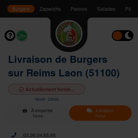
s
Burgers
Zapwichs
Paninis
Salades
Pâtes
Livraison de Burgers
sur Reims Laon (51100)
Actuellement fermé...
18h00 - 23h00
À emporter
Livraison
Fermé
Fermé
03.26.04.65.65