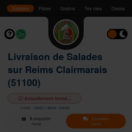
is
Salades
Pâtes
Gratins
Tex mex
Desserts
Livraison de Salades
sur Reims Clairmarais
(51100)
Actuellement fermé...
11h00 - 14h00 | 18h00 - 23h00
À emporter
Livraison
Fermé
Fermé