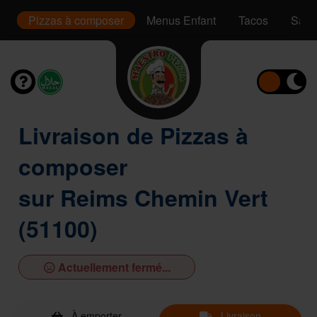
s
Pizzas à composer
Menus Enfant
Tacos
Sand
Livraison de Pizzas à
composer
sur Reims Chemin Vert
(51100)
Actuellement fermé...
À emporter
Livraison