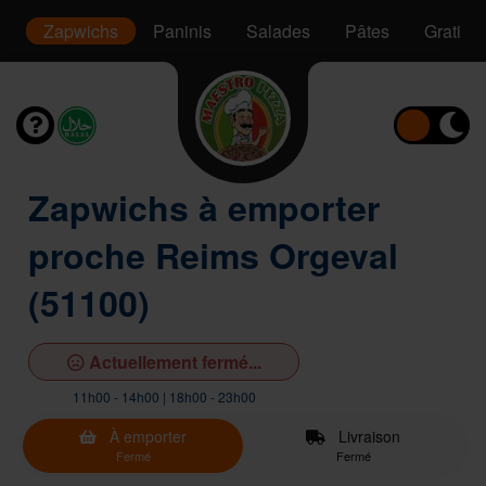
s
Zapwichs
Paninis
Salades
Pâtes
Gratins
Zapwichs à emporter
proche Reims Orgeval
(51100)
Actuellement fermé...
11h00 - 14h00 | 18h00 - 23h00
À emporter
Livraison
Fermé
Fermé