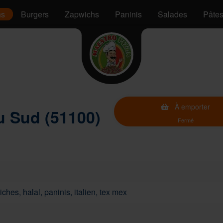
hs
Burgers
Zapwichs
Paninis
Salades
Pâte
À emporter
u Sud (51100)
Fermé
ches, halal, paninis, italien, tex mex