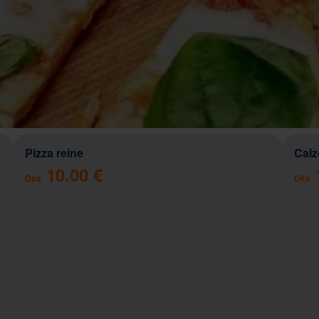
Pizza reine
Cal
10.00 €
Dès
Dès