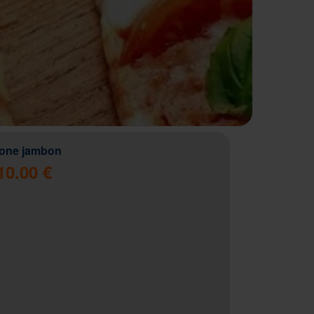
zone jambon
10.00 €