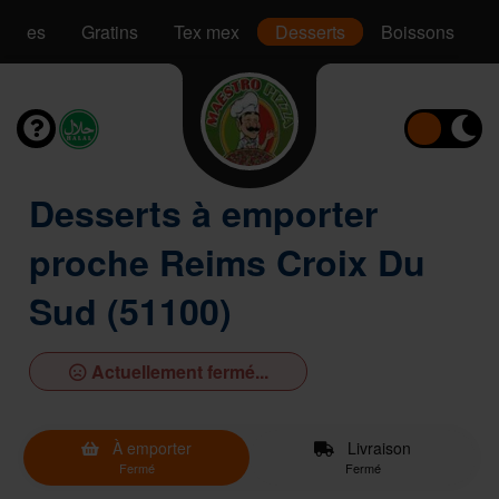
Pâtes
Gratins
Tex mex
Desserts
Boissons
Desserts à emporter
proche Reims Croix Du
Sud (51100)
Actuellement fermé...
À emporter
Livraison
Fermé
Fermé