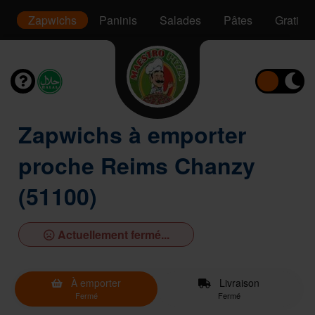
s
Zapwichs
Paninis
Salades
Pâtes
Gratins
Zapwichs à emporter
proche Reims Chanzy
(51100)
Actuellement fermé...
À emporter
Livraison
Fermé
Fermé