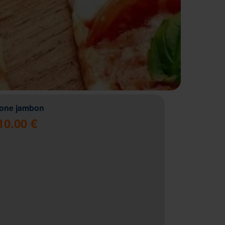
zone jambon
10.00 €