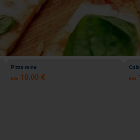
Pizza reine
Cal
10.00 €
Dès
Dès